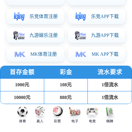
与多终端互动体验。平台以稳定技术架构和合规体系赢得市
场认可，深受米兰官方网站用户喜爱。
技术驱动，性能优先
平台采用自研系统架构，持续优化加载速度与数据传
输流程，通过部署全球 CDN 加速节点，实现不同地
区高速访问与高并发下的稳定运行，全面提升用户操
作流畅度。
以信任构建口碑