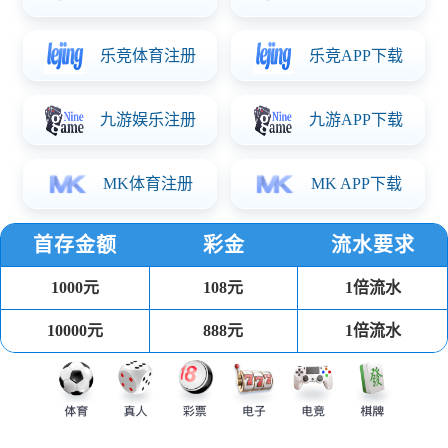
安全流程层级
访问身份控制
采用IP定位、设备识别与权限隔离，为米兰官方网站平