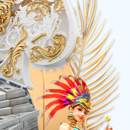
不得擅自使用、传播或改编平台资
。
平台所在地法院提起诉讼。