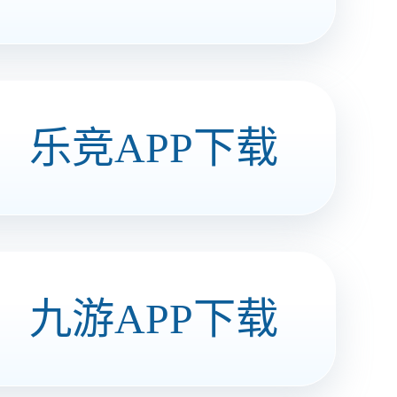
综合评分稳定保持高位。
米兰官方网站
兰官方网站-米兰milan(中国) ✅eson推荐🌈「2026好运
滚滚」【官方授权】✅ 成立于2017年8月，注册资金5.5
亿，是一家生产各类服装鞋帽的厂家，是一家集科研、生
产、销售为一体的服装鞋帽产品企业。米兰官方网站-米兰
milan(中国)只有注重产品质量，才可以走得更远，才可以
得未来。我们公司用优良的产品为广大客户提供时尚服饰
服务和新颖服装鞋帽制品！