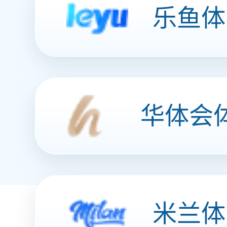
米兰官方网
亚洲体育服务平台大奖
2022 年度综合类数字体育平台荣誉奖项，肯定平