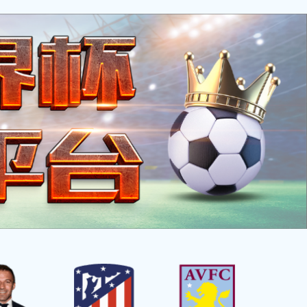
App
公司
体育
注册入口
简介
资讯
使用即代表您接受所有条款。