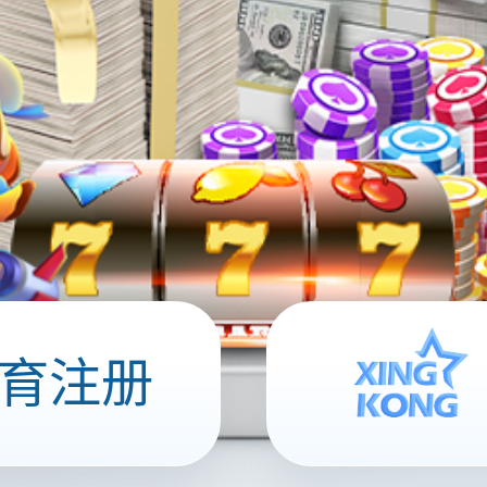
议，请通过以下方式联系官方客服：
lia.com
1. 多端统一适配
针对桌面、移动、小程序端进行布局标准化，用户可跨设备
新引入的“核心组件容错机制”确保即使部分模块异常也不会
2. 推荐系统升级
推荐逻辑加入用户操作偏好、浏览行为等维度，动态生成个