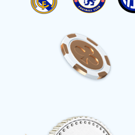
注册时请提供真实、完整且最
用户有责任保护好自己的账户
账户专属注册者本人使用，严
三、服务内容
平台主要提供赛事追踪、比分直播
四、用户行为规范
为维护平台秩序，用户不得从事以
发布违法、暴力、歧视或具有
侵犯他人合法权益（包括知识
利用系统漏洞干扰平台正常运
从事未经授权的宣传、引流或