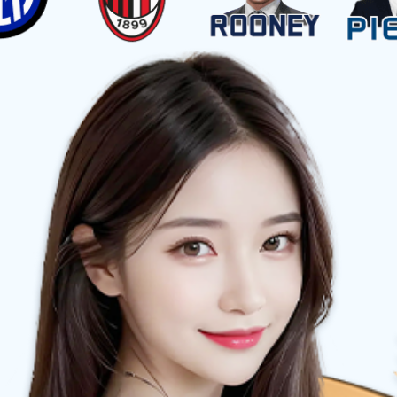
新的个人信息。
信息，若因自身原因造成账户被盗用，本平台不承担责任。
禁出借、转让或共享。
、热门资讯、用户讨论等功能，相关服务会根据米兰官方网站平台策略动
下行为：
误导性的内容
产权和隐私）
行
推广行为