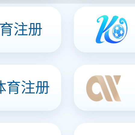
显得更为谨慎。考虑到克罗斯即将年满35岁，俱乐部管理层不
+1”的续约模式，即一年固定合同外加一年选项。这种安排既体
阵容更新的灵活性。值得注意的是，安切洛蒂的战术体系仍高度
逐渐淡出主力后，克罗斯依然是中场节拍器的首选。但皇马也清
回转余地。对克罗斯而言，接受这份短约意味着他将继续在最高
心理准备。
：荣誉与归属的终极权衡
足够辉煌——六座欧冠奖杯、世界杯冠军等荣誉加身。他的选择
甲霸主的旗帜性人物，在母队终结职业生涯，不仅能满足情感归
，他则能继续与维尼修斯、贝林厄姆等新一代天才并肩作战，在
能让他难以完全放松。从竞技角度看，克罗斯的传球成功率仍高
顶级联赛再战两到三年。因此，他的决定很可能取决于对“家”
马。