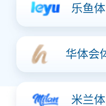
无论最终选择哪条路，
约，本质上是两家豪
这位沉默的球场指挥
能看到，他将在安联
上一篇：
巴西足协称内马尔伤情恢复良好…
热榜精选