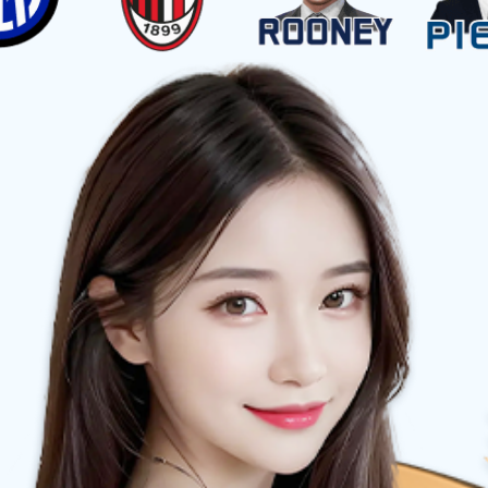
购克罗斯 vs 皇马开出一年短约：中
2026-06-12 14:14
41 次阅读
首页
/
体育资讯
重磅消息，德甲豪门拜仁慕尼黑正酝酿以3000万欧元回购旧将
位34岁的中场大师提供了一份为期一年的续约合同。这意味着
：是回归熟悉的安联球场，还是坚守伯纳乌直至挂靴？