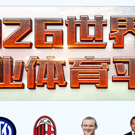
全天更新 ·
米
无论您身在何处，
米兰官方网
观赛体验。
下载客户端
网页