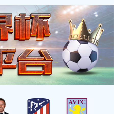
App
公司
体育
注册入口
简介
资讯
兰官方网站
赛事实时同步
站APP
为您带来高速、高清、稳定的
端访问