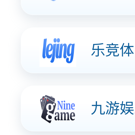
#1
#2
北京首钢主帅莱登因质疑判罚
曼联400
被逐，技
拒，那不
2026-06-05
推荐
2026-07
推荐网站
星空网官方站入口
kaiyun官网
千亿体育平台